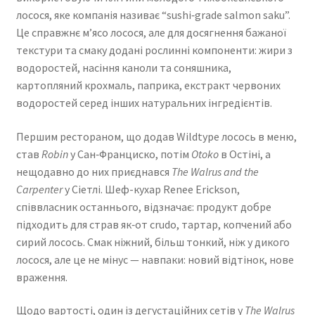
лосося, яке компанія називає “sushi‑grade salmon saku”.
Це справжнє м’ясо лосося, але для досягнення бажаної
текстури та смаку додані рослинні компоненти: жири з
водоростей, насіння каноли та соняшника,
картопляний крохмаль, паприка, екстракт червоних
водоростей серед інших натуральних інгредієнтів.
Першим рестораном, що додав Wildtype лосось в меню,
став
Robin
у Сан‑Франциско, потім
Otoko
в Остіні, а
нещодавно до них приєднався
The Walrus and the
Carpenter
у Сіетлі. Шеф-кухар Renee Erickson,
співвласник останнього, відзначає: продукт добре
підходить для страв як‑от crudo, тартар, копчений або
сирий лосось. Смак ніжний, більш тонкий, ніж у дикого
лосося, але це не мінус — навпаки: новий відтінок, нове
враження.
Щодо вартості, один із дегустаційних сетів у
The Walrus