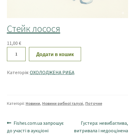
Стейк лосося
11,00
€
С
Додати в кошик
т
е
Категорія:
ОХОЛОДЖЕНА РИБА
й
к
л
о
с
Категорії:
Новини
,
Новини рибної галузі
,
Поточне
о
с
Навігація
Попередні
Наступні
Fishes.com.ua запрошує
Густера: невибаглива,
я
записи:
записи:
до участі в аукціоні
витривала і недооцінена
к