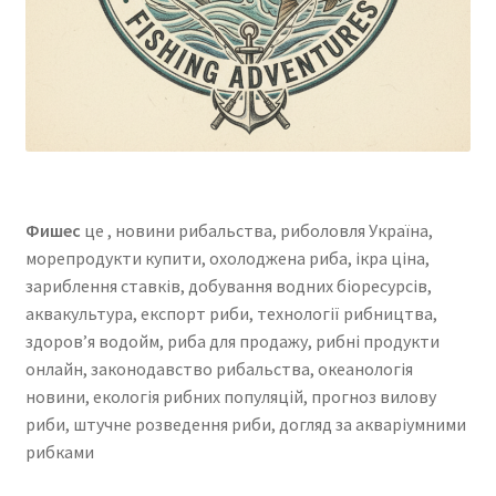
Фишес
це , новини рибальства, риболовля Україна,
морепродукти купити, охолоджена риба, ікра ціна,
зариблення ставків, добування водних біоресурсів,
аквакультура, експорт риби, технології рибництва,
здоров’я водойм, риба для продажу, рибні продукти
онлайн, законодавство рибальства, океанологія
новини, екологія рибних популяцій, прогноз вилову
риби, штучне розведення риби, догляд за акваріумними
рибками