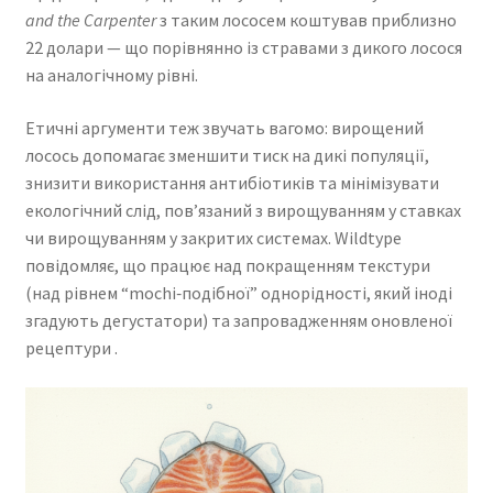
and the Carpenter
з таким лососем коштував приблизно
22 долари — що порівнянно із стравами з дикого лосося
на аналогічному рівні.
Етичні аргументи теж звучать вагомо: вирощений
лосось допомагає зменшити тиск на дикі популяції,
знизити використання антибіотиків та мінімізувати
екологічний слід, пов’язаний з вирощуванням у ставках
чи вирощуванням у закритих системах. Wildtype
повідомляє, що працює над покращенням текстури
(над рівнем “mochi‑подібної” однорідності, який іноді
згадують дегустатори) та запровадженням оновленої
рецептури .