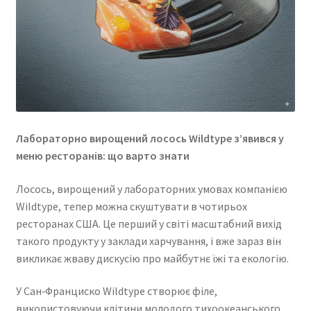
Лабораторно вирощений лосось Wildtype з’явився у
меню ресторанів: що варто знати
Лосось, вирощений у лабораторних умовах компанією
Wildtype, тепер можна скуштувати в чотирьох
ресторанах США. Це перший у світі масштабний вихід
такого продукту у заклади харчування, і вже зараз він
викликає жваву дискусію про майбутнє їжі та екологію.
У Сан‑Франциско Wildtype створює філе,
використовуючи клітини молодого тихоокеанського