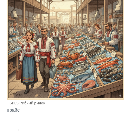
FISHES Рибний ринок
прайс