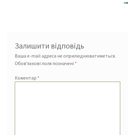
записів
і
л
ь
к
і
с
Залишити відповідь
т
Ваша e-mail адреса не оприлюднюватиметься.
ь
Обов’язкові поля позначені
*
Коментар
*