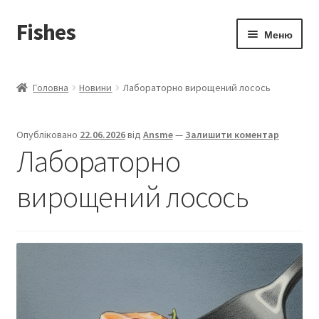
Fishes
Перейти
Перейти
Меню
до
до
навігації
вмісту
Головна
Головна
Новини
Лабораторно вирощений лосось
Розгор
Новини
вкладе
Опубліковано
22.06.2026
від
Ansme
—
Залишити коментар
меню
Розгор
Аналітика цін
Лабораторно
вкладе
меню
Розгор
Торгівельні марки
вирощений лосось
вкладе
меню
Розгор
Вітрина магазин
вкладе
меню