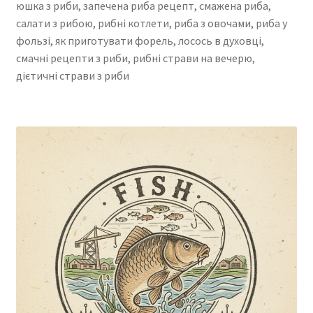
юшка з риби, запечена риба рецепт, смажена риба,
салати з рибою, рибні котлети, риба з овочами, риба у
фользі, як приготувати форель, лосось в духовці,
смачні рецепти з риби, рибні страви на вечерю,
дієтичні страви з риби