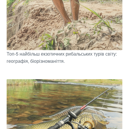
Топ-5 найбільш екзотичних рибальських турів світу:
географія, біорізноманіття.