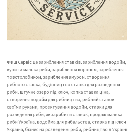
Фиш Сервіс
це зариблення ставків, зариблення водойм,
купити малька риби, зариблення коропом, зариблення
товстолобиком, зариблення амуром, створення
рибного ставка, будівництво ставка для розведення
риби, штучне озеро під ключ, копка ставка ціна,
створення водойм для рибництва, рибний ставок
своїми руками, проектування водойм, ставки для
розведення риби, як зарибити ставок, продаж малька
риби Україна, водойма для рибальства, ставка під ключ
Україна, бізнес на розведенні риби, рибництво в Україні