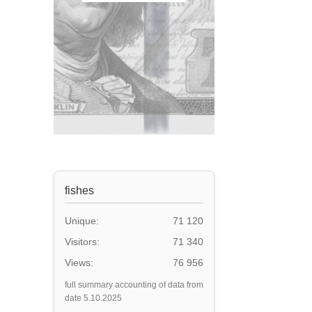
за
останнім
fishes
Unique:
71 120
Visitors:
71 340
Views:
76 956
full summary accounting of data from
date 5.10.2025