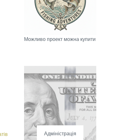
останнім
Можливо проект можна купити
Адміністрація
Сортовано
атів