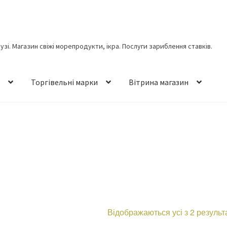
лузі. Магазин свіжі морепродукти, ікра. Послуги зариблення ставків.
н
Торгівельні марки
Вітрина магазин
Відображаються усі з 2 результ