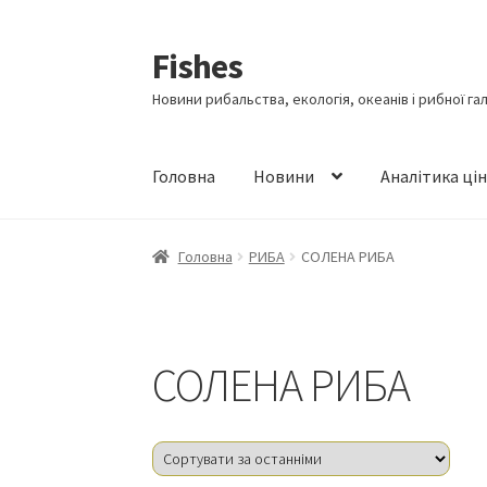
Fishes
Перейти
Перейти
до
до
Новини рибальства, екологія, океанів і рибної га
навігації
вмісту
Головна
Новини
Аналітика ці
Головна
РИБА
СОЛЕНА РИБА
СОЛЕНА РИБА