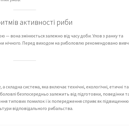
ритмів активності риби
ю — вона змінюється залежно від часу доби. Улов з ранку та
о чи нічного. Перед виходом на риболовлю рекомендовано вив
 складна система, яка включає технічні, екологічні, етичні та
иболовлі безпосередньо залежить від підготовки, поведінки т
ення типових помилок і їх попередження сприяє як підвищенню
ьтури відповідального рибальства.