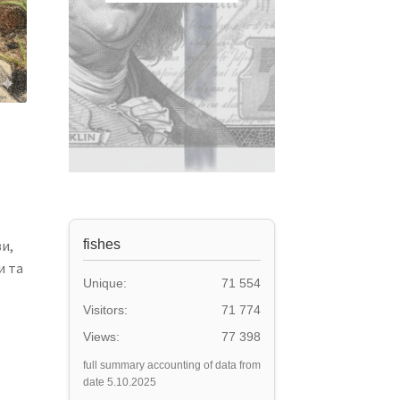
fishes
и,
и та
Unique:
71 554
Visitors:
71 774
Views:
77 398
full summary accounting of data from
date 5.10.2025