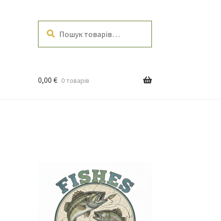
Шукати
Шукати:
0,00
€
0 товарів