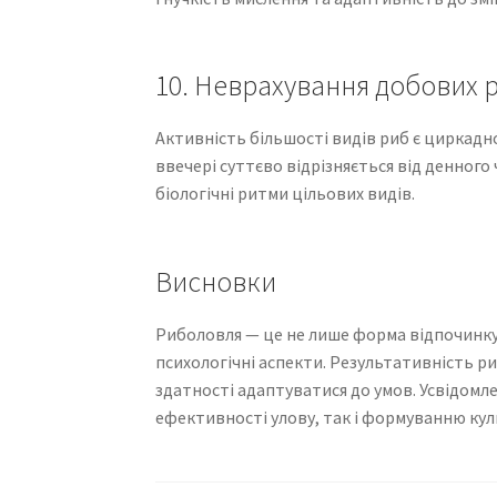
10. Неврахування добових 
Активність більшості видів риб є циркадно
ввечері суттєво відрізняється від денног
біологічні ритми цільових видів.
Висновки
Риболовля — це не лише форма відпочинку, а
психологічні аспекти. Результативність р
здатності адаптуватися до умов. Усвідомл
ефективності улову, так і формуванню кул