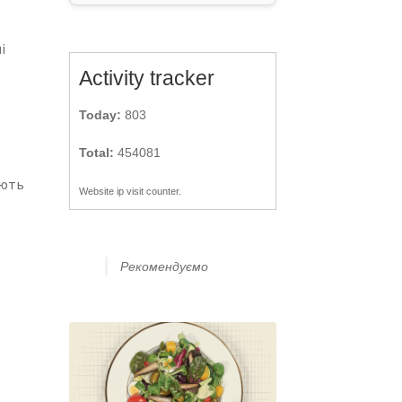
і
Activity tracker
Today:
803
Total:
454081
ують
Website ip visit counter.
Рекомендуємо