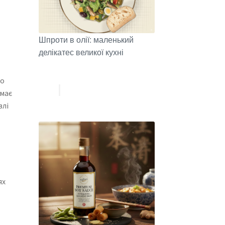
Шпроти в олії: маленький
делікатес великої кухні
до
имає
влі
ях