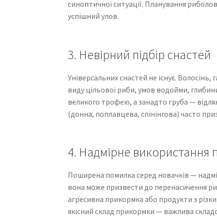
синоптичної ситуації. Планування риболов
успішний улов.
3. Невірний підбір снастей
Універсальних снастей не існує. Волосінь,
виду цільової риби, умов водойми, глибин
великого трофею, а занадто груба — відля
(донна, поплавцева, спінінгова) часто пр
4. Надмірне використання
Поширена помилка серед новачків — надмі
вона може призвести до перенасичення риб
агресивна прикормка або продукти з різки
якісний склад прикормки — важлива складо