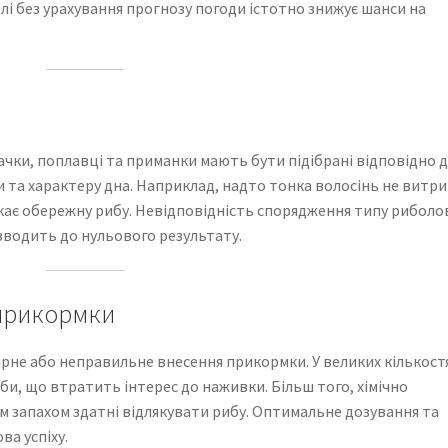
лі без урахування прогнозу погоди істотно знижує шанси на
 гачки, поплавці та приманки мають бути підібрані відповідно 
и та характеру дна. Наприклад, надто тонка волосінь не витр
кає обережну рибу. Невідповідність спорядження типу риболо
изводить до нульового результату.
 прикормки
рне або неправильне внесення прикормки. У великих кількост
и, що втратить інтерес до наживки. Більш того, хімічно
м запахом здатні відлякувати рибу. Оптимальне дозування та
ва успіху.