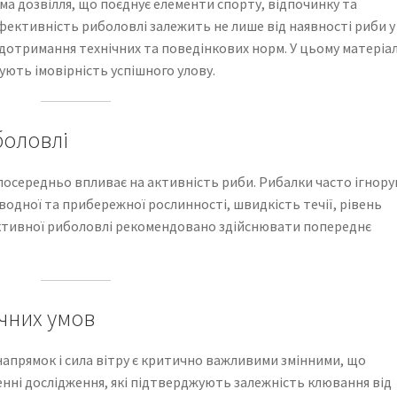
а дозвілля, що поєднує елементи спорту, відпочинку та
фективність риболовлі залежить не лише від наявності риби у
, дотримання технічних та поведінкових норм. У цьому матеріал
ють імовірність успішного улову.
боловлі
посередньо впливає на активність риби. Рибалки часто ігнор
дводної та прибережної рослинності, швидкість течії, рівень
ективної риболовлі рекомендовано здійснювати попереднє
ічних умов
апрямок і сила вітру є критично важливими змінними, що
нні дослідження, які підтверджують залежність клювання від