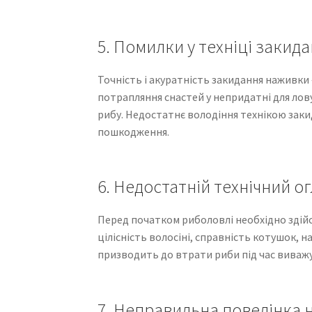
5. Помилки у техніці закид
Точність і акуратність закидання наживки 
потрапляння снастей у непридатні для лов
рибу. Недостатнє володіння технікою заки
пошкодження.
6. Недостатній технічний о
Перед початком риболовлі необхідно здійсн
цілісність волосіні, справність котушок, 
призводить до втрати риби під час виважув
7. Неправильна поведінка 