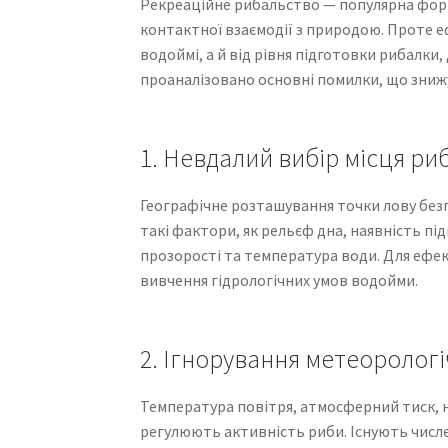
Рекреаційне рибальство — популярна форм
контактної взаємодії з природою. Проте е
водоймі, а й від рівня підготовки рибалки
проаналізовано основні помилки, що знижу
1. Невдалий вибір місця ри
Географічне розташування точки лову без
такі фактори, як рельєф дна, наявність пі
прозорості та температура води. Для еф
вивчення гідрологічних умов водойми.
2. Ігнорування метеоролог
Температура повітря, атмосферний тиск, н
регулюють активність риби. Існують числе