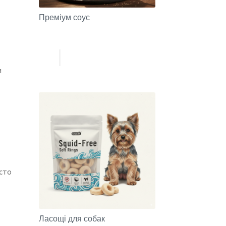
Преміум соус
и
асто
Ласощі для собак