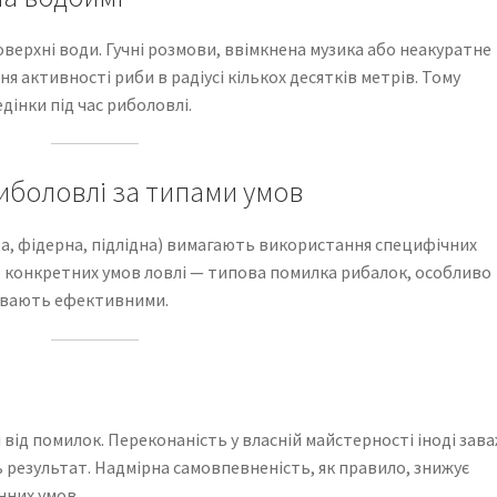
поверхні води. Гучні розмови, ввімкнена музика або неакуратне
 активності риби в радіусі кількох десятків метрів. Тому
інки під час риболовлі.
риболовлі за типами умов
ова, фідерна, підлідна) вимагають використання специфічних
до конкретних умов ловлі — типова помилка рибалок, особливо
бувають ефективними.
 від помилок. Переконаність у власній майстерності іноді зав
ь результат. Надмірна самовпевненість, як правило, знижує
нних умов.