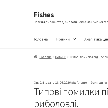
Fishes
Перейти
Перейти
до
до
Новини рибальства, екологія, океанів і рибної га
навігації
вмісту
Головна
Новини
Аналітика ці
Головна
Новини
Типові помилки під час а
Опубліковано
18.06.2026
від
Ansme
—
Залишити 
Типові помилки пі
риболовлі.