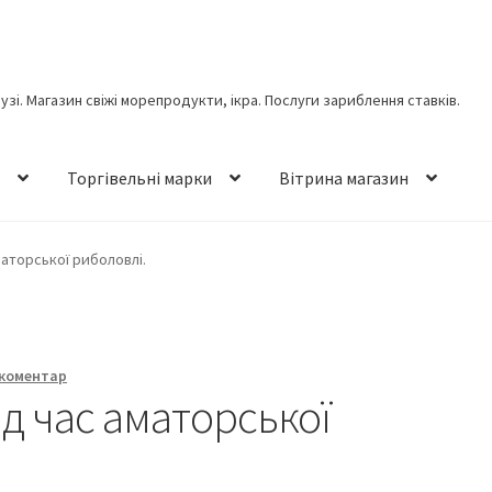
лузі. Магазин свіжі морепродукти, ікра. Послуги зариблення ставків.
н
Торгівельні марки
Вітрина магазин
маторської риболовлі.
коментар
д час аматорської