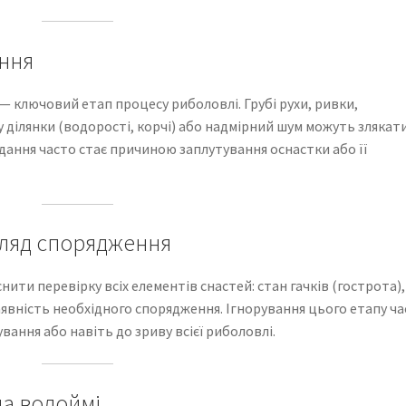
ання
— ключовий етап процесу риболовлі. Грубі рухи, ривки,
у ділянки (водорості, корчі) або надмірний шум можуть злякат
дання часто стає причиною заплутування оснастки або її
гляд спорядження
ити перевірку всіх елементів снастей: стан гачків (гострота),
наявність необхідного спорядження. Ігнорування цього етапу ч
ання або навіть до зриву всієї риболовлі.
на водоймі