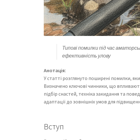
Типові помилки під час аматорсь
ефективність улову
Анотація:
У статті розглянуто поширені помилки, як
Визначено ключові чинники, що впливають
підбір снастей, техніка закидання та пове
адаптації до зовнішніх умов для підвищен
Вступ