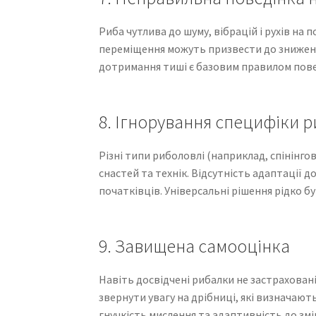
Риба чутлива до шуму, вібрацій і рухів на 
переміщення можуть призвести до зниження
дотримання тиші є базовим правилом повед
8. Ігнорування специфіки 
Різні типи риболовлі (наприклад, спінінг
снастей та технік. Відсутність адаптації 
початківців. Універсальні рішення рідко 
9. Завищена самооцінка
Навіть досвідчені рибалки не застраховані
звернути увагу на дрібниці, які визначают
гнучкість мислення та адаптивність до змі