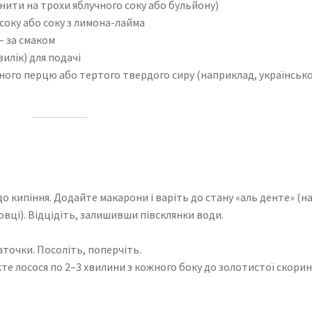
інити на трохи яблучного соку або бульйону)
соку або соку з лимона-лайма
— за смаком
зилік) для подачі
ного перцю або тертого твердого сиру (наприклад, українськ
до кипіння. Додайте макарони і варіть до стану «аль денте» (на
овці). Відцідіть, залишивши півсклянки води.
аточки. Посоліть, поперчіть.
жте лосося по 2–3 хвилини з кожного боку до золотистої скорин