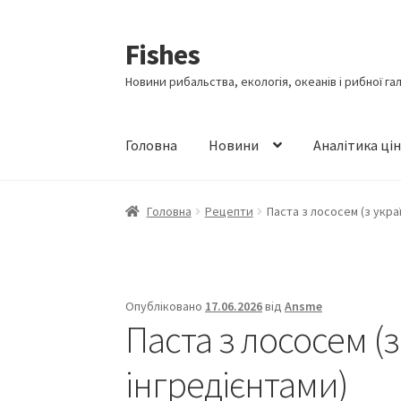
Fishes
Перейти
Перейти
до
до
Новини рибальства, екологія, океанів і рибної га
навігації
вмісту
Головна
Новини
Аналітика ці
Головна
Рецепти
Паста з лососем (з укра
Опубліковано
17.06.2026
від
Ansme
Паста з лососем (
інгредієнтами)