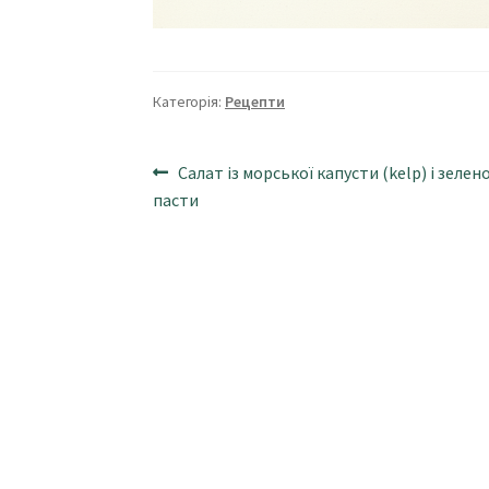
Категорія:
Рецепти
Навігація
Попередні
Салат із морської капусти (kelp) і зелен
записи:
пасти
записів