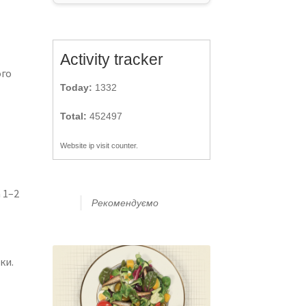
Activity tracker
ого
Today:
1332
Total:
452497
Website ip visit counter.
 1–2
Рекомендуємо
ки.