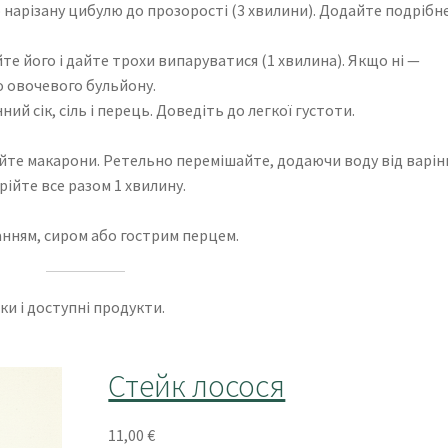
о нарізану цибулю до прозорості (3 хвилини). Додайте подрібн
 його і дайте трохи випаруватися (1 хвилина). Якщо ні —
бо овочевого бульйону.
й сік, сіль і перець. Доведіть до легкої густоти.
йте макарони. Ретельно перемішайте, додаючи воду від варін
рійте все разом 1 хвилину.
анням, сиром або гострим перцем.
ки і доступні продукти.
Стейк лосося
11,00
€