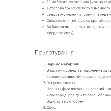
50 мл білого сухого вина (можна зам
1 столова ложка свіжого лимонного 
Сіль, свіжомелений чорний перець 
Свіжа зелень (петрушка, кріп або ба
За бажанням — трохи гострого меле
твердого сиру)
Приготування
Варимо макарони.
В каструлі доведіть підсолену воду 
хвилини менше, ніж вказано на упак
Готуємо лосося.
Наріжте філе лосося на невеликі шм
У сковороді розігрійте олію і обсма
Відкладіть у сторону.
Соус.