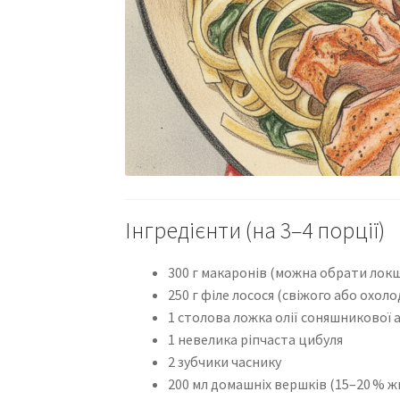
Інгредієнти (на 3–4 порції)
300 г макаронів (можна обрати лок
250 г філе лосося (свіжого або охол
1 столова ложка олії соняшникової 
1 невелика ріпчаста цибуля
2 зубчики часнику
200 мл домашніх вершків (15–20 % ж