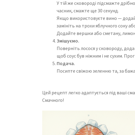
У тій же сковороді підсмажте дрібн
часник, смажте ще 30 секунд.
Якщо використовуєте вино — додайте
замініть на трохи яблучного соку а
Додайте вершки або сметану, лимонни
Змішуємо.
Поверніть лосося у сковороду, дода
щоб соус був ніжним і не сухим. Прог
Подача.
Посипте свіжою зеленню та, за баж
Цей рецепт легко адаптується під ваші сма
Смачного!