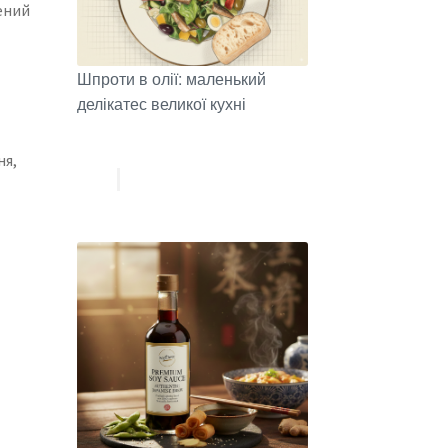
ений
Шпроти в олії: маленький
делікатес великої кухні
ня,