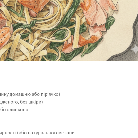
шину домашню або пір’ячко)
одженого, без шкіри)
або оливкової
ирності) або натуральної сметани