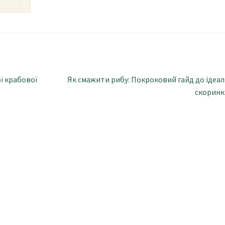
т
ь
Наступні
ої крабової
Як смажити рибу: Покроковий гайд до ідеал
записи:
скоринк