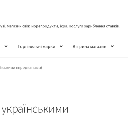
лузі. Магазин свіжі морепродукти, ікра. Послуги зариблення ставків.
н
Торгівельні марки
Вітрина магазин
їнськими інгредієнтами)
з українськими