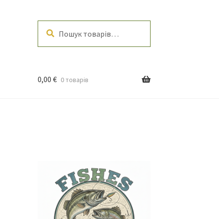
Шукати
Шукати:
0,00
€
0 товарів