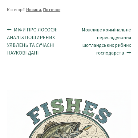
Категорії:
Новини
,
Поточне
Навігація
Попередні
Наступні
МІФИ ПРО ЛОСОСЯ:
Можливе кримінальне
записи:
записи:
АНАЛІЗ ПОШИРЕНИХ
переслідування
записів
УЯВЛЕНЬ ТА СУЧАСНІ
шотландських рибних
НАУКОВІ ДАНІ
господарств