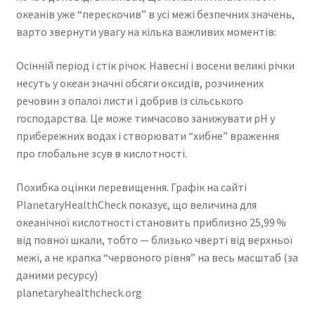
океанів уже “перескочив” в усі межі безпечних значень,
варто звернути увагу на кілька важливих моментів:
Осінній період і стік річок. Навесні і восени великі річки
несуть у океан значні обсяги оксидів, розчинених
речовин з опалої листи і добрив із сільського
господарства. Це може тимчасово занижувати pH у
прибережних водах і створювати “хибне” враження
про глобальне зсув в кислотності.
Похибка оцінки перевищення. Графік на сайті
PlanetaryHealthCheck показує, що величина для
океанічної кислотності становить приблизно 25,99 %
від повної шкали, тобто — близько чверті від верхньої
межі, а не крапка “червоного рівня” на весь масштаб (за
даними ресурсу)
planetaryhealthcheck.org