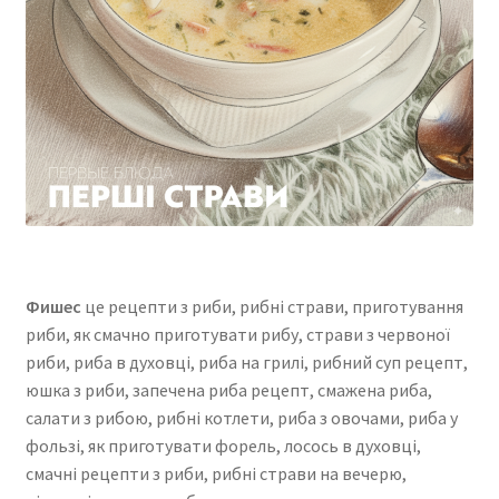
Фишес
це рецепти з риби, рибні страви, приготування
риби, як смачно приготувати рибу, страви з червоної
риби, риба в духовці, риба на грилі, рибний суп рецепт,
юшка з риби, запечена риба рецепт, смажена риба,
салати з рибою, рибні котлети, риба з овочами, риба у
фользі, як приготувати форель, лосось в духовці,
смачні рецепти з риби, рибні страви на вечерю,