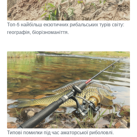
Топ-5 найбільш екзотичних рибальських турів світу:
географія, біорізноманіття.
Типові помилки під час аматорської риболовлі.