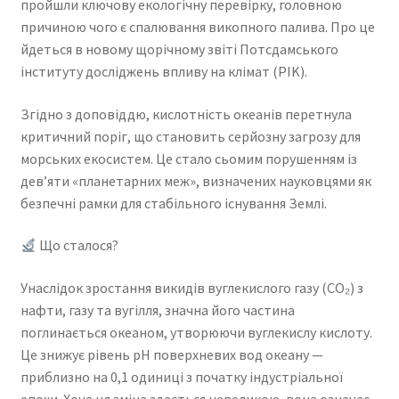
пройшли ключову екологічну перевірку, головною
причиною чого є спалювання викопного палива. Про це
йдеться в новому щорічному звіті Потсдамського
інституту досліджень впливу на клімат (PIK).
Згідно з доповіддю, кислотність океанів перетнула
критичний поріг, що становить серйозну загрозу для
морських екосистем. Це стало сьомим порушенням із
дев’яти «планетарних меж», визначених науковцями як
безпечні рамки для стабільного існування Землі.
Що сталося?
Унаслідок зростання викидів вуглекислого газу (CO₂) з
нафти, газу та вугілля, значна його частина
поглинається океаном, утворюючи вуглекислу кислоту.
Це знижує рівень pH поверхневих вод океану —
приблизно на 0,1 одиниці з початку індустріальної
епохи. Хоча ця зміна здається невеликою, вона означає