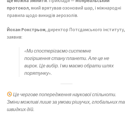
ще можна змінити
. Приклади —
Монреальський
протокол
, який врятував озоновий шар, і міжнародні
правила щодо викидів аерозолів.
Йохан Рокстрьом
, директор Потсдамського інституту,
заявив:
«Ми спостерігаємо системне
погіршення стану планети. Але це не
вирок. Це вибір. І ми маємо обрати шлях
порятунку».
Це чергове попередження наукової спільноти.
Зміни можливі лише за умови рішучих, глобальних та
швидких дій.