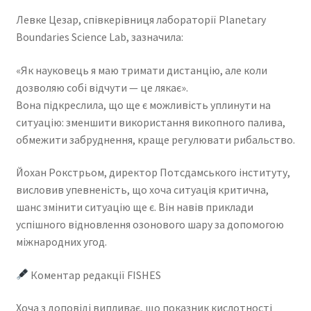
Левке Цезар, співкерівниця лабораторії Planetary
Boundaries Science Lab, зазначила:
«Як науковець я маю тримати дистанцію, але коли
дозволяю собі відчути — це лякає».
Вона підкреслила, що ще є можливість уплинути на
ситуацію: зменшити використання викопного палива,
обмежити забруднення, краще регулювати рибальство.
Йохан Рокстрьом, директор Потсдамського інституту,
висловив упевненість, що хоча ситуація критична,
шанс змінити ситуацію ще є. Він навів приклади
успішного відновлення озонового шару за допомогою
міжнародних угод.
Коментар редакції FISHES
Хоча з доповіді випливає, що показник кислотності