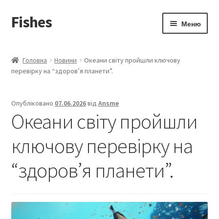
Fishes
Перейти
Перейти
Меню
до
до
навігації
вмісту
Головна
Головна
Новини
Океани світу пройшли ключову
Розгор
перевірку на “здоров’я планети”.
Новини
вкладе
меню
Розгор
Аналітика цін
Опубліковано
07.06.2026
від
Ansme
вкладе
Океани світу пройшли
меню
Розгор
Торгівельні марки
вкладе
ключову перевірку на
меню
Розгор
Вітрина магазин
вкладе
“здоров’я планети”.
меню