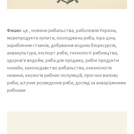
Фишес
це , новини рибальства, риболовля Україна,
морепродукти купити, охолоджена риба, ікра ціна,
зариблення ставків, добування водних біоресурсів,
аквакультура, експорт риби, технології рибництва,
здоров’я водойм, риба для продажу, рибні продукти
онлайн, законодавство рибальства, океанологія
новини, екологія рибних популяцій, прогноз вилову
риби, штучне розведення риби, догляд за акваріумними
рибками