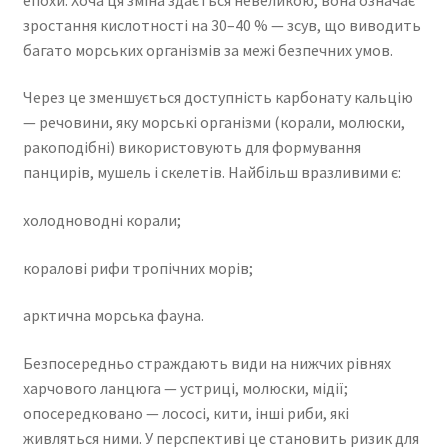
зростання кислотності на 30–40 % — зсув, що виводить
багато морських організмів за межі безпечних умов.
Через це зменшується доступність карбонату кальцію
— речовини, яку морські організми (корали, молюски,
ракоподібні) використовують для формування
панцирів, мушель і скелетів. Найбільш вразливими є:
холодноводні корали;
коралові рифи тропічних морів;
арктична морська фауна.
Безпосередньо страждають види на нижчих рівнях
харчового ланцюга — устриці, молюски, мідії;
опосередковано — лососі, кити, інші риби, які
живляться ними. У перспективі це становить ризик для