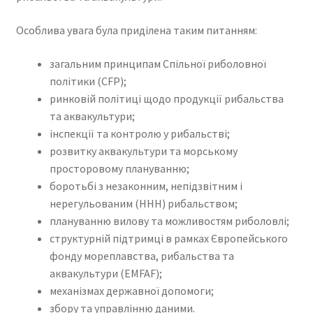
Особлива увага була приділена таким питанням:
загальним принципам Спільної риболовної
політики (CFP);
ринковій політиці щодо продукції рибальства
та аквакультури;
інспекції та контролю у рибальстві;
розвитку аквакультури та морському
просторовому плануванню;
боротьбі з незаконним, непідзвітним і
нерегульованим (ННН) рибальством;
плануванню вилову та можливостям риболовлі;
структурній підтримці в рамках Європейського
фонду мореплавства, рибальства та
аквакультури (EMFAF);
механізмах державної допомоги;
збору та управлінню даними.