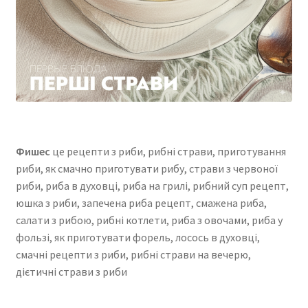
Фишес
це рецепти з риби, рибні страви, приготування
риби, як смачно приготувати рибу, страви з червоної
риби, риба в духовці, риба на грилі, рибний суп рецепт,
юшка з риби, запечена риба рецепт, смажена риба,
салати з рибою, рибні котлети, риба з овочами, риба у
фользі, як приготувати форель, лосось в духовці,
смачні рецепти з риби, рибні страви на вечерю,
дієтичні страви з риби