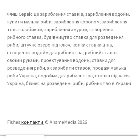
Фиш Сервіс
це зариблення ставків, зариблення водойм,
купити малька риби, зариблення коропом, зариблення
товстолобиком, зариблення амуром, створення
рибного ставка, будівництво ставка для розведення
риби, штучне озеро під ключ, копка ставка ціна,
створення водойм для рибництва, рибний ставок
своїми руками, проектування водойм, ставки для
розведення риби, як зарибити ставок, продаж малька
риби Україна, водойма для рибальства, ставка під ключ
Україна, бізнес на розведенні риби, рибництво в Україні
Fishes
контакти
© AnsmeMedia 2026