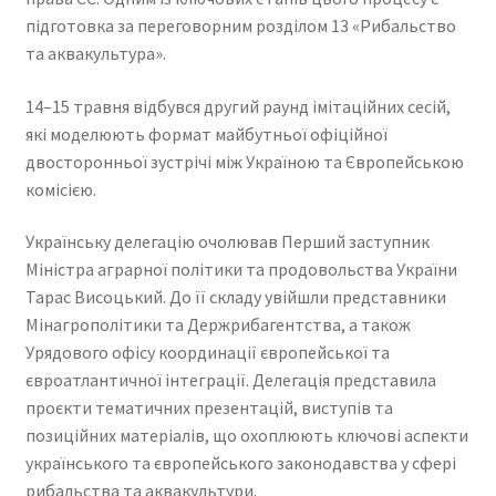
підготовка за переговорним розділом 13 «Рибальство
та аквакультура».
14–15 травня відбувся другий раунд імітаційних сесій,
які моделюють формат майбутньої офіційної
двосторонньої зустрічі між Україною та Європейською
комісією.
Українську делегацію очолював Перший заступник
Міністра аграрної політики та продовольства України
Тарас Висоцький. До її складу увійшли представники
Мінагрополітики та Держрибагентства, а також
Урядового офісу координації європейської та
євроатлантичної інтеграції. Делегація представила
проєкти тематичних презентацій, виступів та
позиційних матеріалів, що охоплюють ключові аспекти
українського та європейського законодавства у сфері
рибальства та аквакультури.