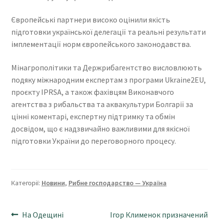
Європейські партнери високо оцінили якість
підготовки української делегації та реальні результати
імплементації норм європейського законодавства.
Мінагрополітики та Держрибагентство висловлюють
подяку міжнародним експертам з програми Ukraine2EU,
проєкту IPRSA, а також фахівцям Виконавчого
агентства з рибальства та аквакультури Болгарії за
цінні коментарі, експертну підтримку та обмін
досвідом, що є надзвичайно важливими для якісної
підготовки України до переговорного процесу.
Категорії:
Новини
,
Рибне господарство — Україна
Навігація
Попередні
Наступні
На Одещині
Ігор Клименок призначений