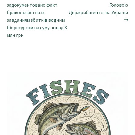
записи:
записи:
задокументовано факт
Головою
записів
браконьєрства із
Держрибагентства України
завданням збитків водним
біоресурсам на суму понад 8
млн грн