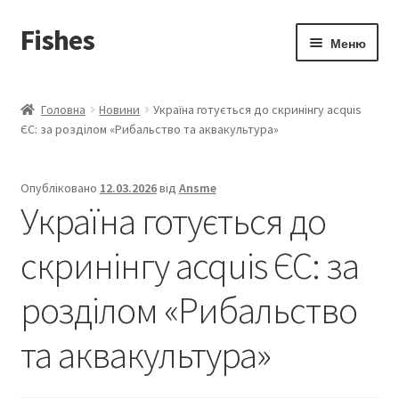
Fishes
Перейти
Перейти
Меню
до
до
навігації
вмісту
Головна
Головна
Новини
Україна готується до скринінгу acquis
Розгор
ЄС: за розділом «Рибальство та аквакультура»
Новини
вкладе
меню
Розгор
Аналітика цін
Опубліковано
12.03.2026
від
Ansme
вкладе
Україна готується до
меню
Розгор
Торгівельні марки
вкладе
скринінгу acquis ЄС: за
меню
Розгор
Вітрина магазин
вкладе
розділом «Рибальство
меню
та аквакультура»