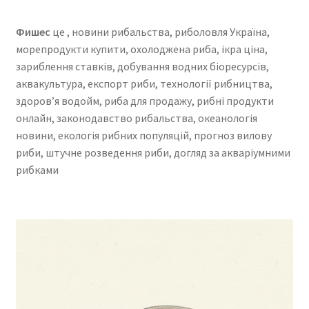
Фишес
це , новини рибальства, риболовля Україна,
морепродукти купити, охолоджена риба, ікра ціна,
зариблення ставків, добування водних біоресурсів,
аквакультура, експорт риби, технології рибництва,
здоров’я водойм, риба для продажу, рибні продукти
онлайн, законодавство рибальства, океанологія
новини, екологія рибних популяцій, прогноз вилову
риби, штучне розведення риби, догляд за акваріумними
рибками