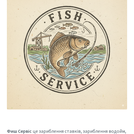
Фиш Сервіс
це зариблення ставків, зариблення водойм,