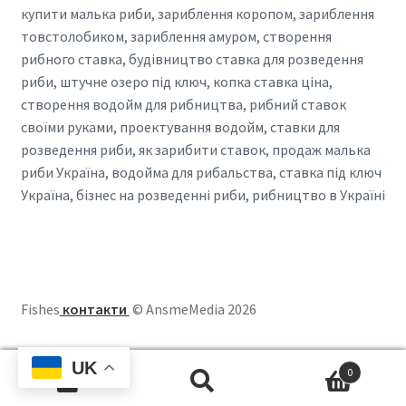
купити малька риби, зариблення коропом, зариблення
товстолобиком, зариблення амуром, створення
рибного ставка, будівництво ставка для розведення
риби, штучне озеро під ключ, копка ставка ціна,
створення водойм для рибництва, рибний ставок
своїми руками, проектування водойм, ставки для
розведення риби, як зарибити ставок, продаж малька
риби Україна, водойма для рибальства, ставка під ключ
Україна, бізнес на розведенні риби, рибництво в Україні
Fishes
контакти
© AnsmeMedia 2026
UK
0
Шукати
Шукати: