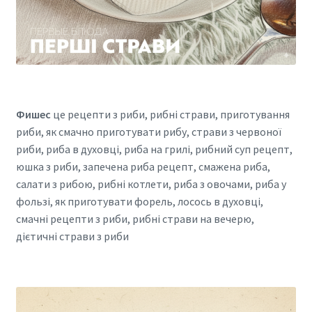
Фишес
це рецепти з риби, рибні страви, приготування
риби, як смачно приготувати рибу, страви з червоної
риби, риба в духовці, риба на грилі, рибний суп рецепт,
юшка з риби, запечена риба рецепт, смажена риба,
салати з рибою, рибні котлети, риба з овочами, риба у
фользі, як приготувати форель, лосось в духовці,
смачні рецепти з риби, рибні страви на вечерю,
дієтичні страви з риби