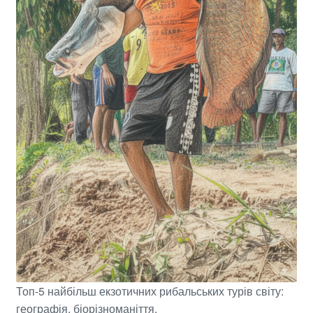
Топ-5 найбільш екзотичних рибальських турів світу:
географія, біорізноманіття.