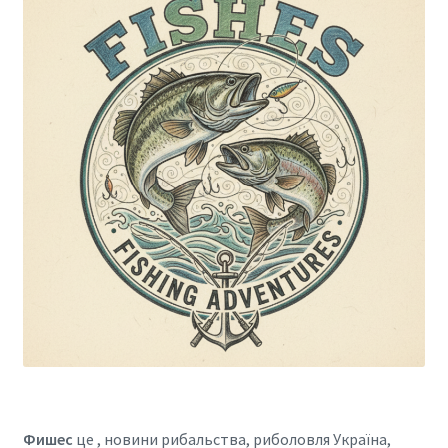
Фишес
це , новини рибальства, риболовля Україна,